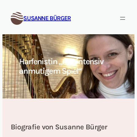
Zum
Inhalt
SUSANNE BÜRGER
springen
Harfenistin „mit intensiv
anmutigem Spiel“
Biografie von Susanne Bürger